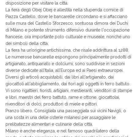
disposizione per visitare la città.
La fiera degli Obej Obej è allestita nella stupenda cornice di
Piazza Castello, dove le bancarelle circondano e si affacciano
sulle mura del Castello Sforzesco, sontuosa dimora dei Duchi
di Milano e potente strumento difensivo durante l'occupazione
francese, ora importante polo culturale e museale, nonché uno
dei simboli della città.
La fiera ha un’origine antichissima, che risale addirittura al 1288.
Le numerose bancarelle espongono principalmente prodotti di
artigianato, antiquariato e dolciumi; sono suddivise in sezioni
diverse dedicate all’Italia, all’Europa ed ai Paesi extraeuropei.
Diversi gli articoli acquistabili, dai libri all'artigianato, dai
giocattoli all'abbigliamento, dai fiori agli oggetti in ferro battuto.
Vi sono rigattieri, fioristi, artigiani, mestieranti, venditori di stampe
e libri, maestri del ferro battuto, rame e ottone, giocattolai,
rivenditori di dolci, produttori di miele e pittori.
Pranzo libero. Consigliata una passeggiata sui vicini Navigli, o
una sosta in una delle osterie milanesi per assaggiare le
prelibatezze alimentari e culinarie della città.
Milano è anche eleganza, e nel famoso quadrilatero della