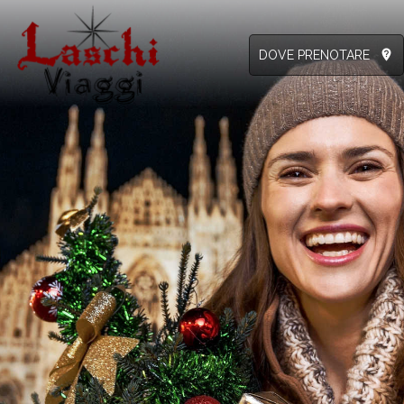
not_listed_location
DOVE PRENOTARE