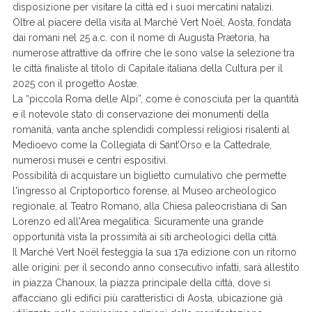
disposizione per visitare la città ed i suoi mercatini natalizi.
Oltre al piacere della visita al Marché Vert Noël, Aosta, fondata
dai romani nel 25 a.c. con il nome di Augusta Prætoria, ha
numerose attrattive da offrire che le sono valse la selezione tra
le città finaliste al titolo di Capitale italiana della Cultura per il
2025 con il progetto Aostæ.
La “piccola Roma delle Alpi”, come è conosciuta per la quantità
e il notevole stato di conservazione dei monumenti della
romanità, vanta anche splendidi complessi religiosi risalenti al
Medioevo come la Collegiata di Sant’Orso e la Cattedrale,
numerosi musei e centri espositivi.
Possibilità di acquistare un biglietto cumulativo che permette
l'ingresso al Criptoportico forense, al Museo archeologico
regionale, al Teatro Romano, alla Chiesa paleocristiana di San
Lorenzo ed all'Area megalitica. Sicuramente una grande
opportunità vista la prossimità ai siti archeologici della città.
Il Marché Vert Noël festeggia la sua 17a edizione con un ritorno
alle origini: per il secondo anno consecutivo infatti, sarà allestito
in piazza Chanoux, la piazza principale della città, dove si
affacciano gli edifici più caratteristici di Aosta, ubicazione già