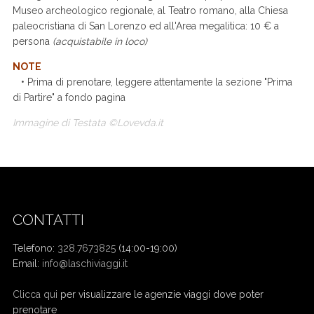
Museo archeologico regionale, al Teatro romano, alla Chiesa
paleocristiana di San Lorenzo ed all'Area megalitica: 10 € a
persona
(acquistabile in loco)
NOTE
• Prima di prenotare, leggere attentamente la sezione "Prima
di Partire" a fondo pagina
Immagine di Testata ©Lovevda.it
CONTATTI
Telefono:
328.7673825
(14:00-19:00)
Email:
info@laschiviaggi.it
W7YVJK9
Clicca qui
per visualizzare le agenzie viaggi dove poter
prenotare