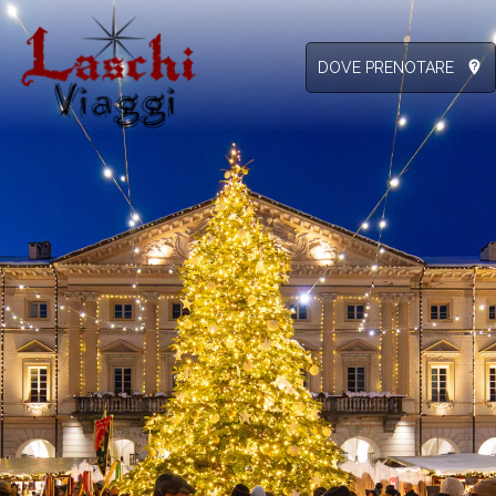
not_listed_location
DOVE PRENOTARE