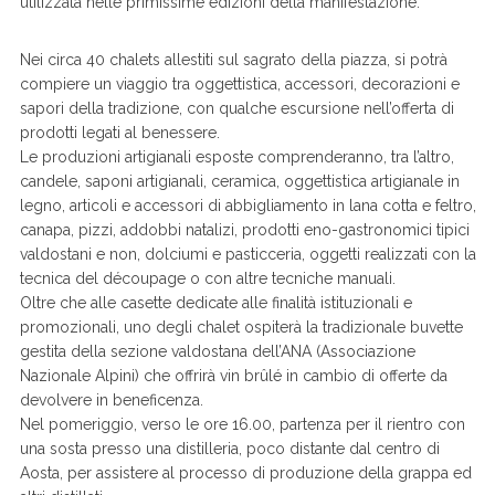
utilizzata nelle primissime edizioni della manifestazione.
Nei circa 40 chalets allestiti sul sagrato della piazza, si potrà
compiere un viaggio tra oggettistica, accessori, decorazioni e
sapori della tradizione, con qualche escursione nell’offerta di
prodotti legati al benessere.
Le produzioni artigianali esposte comprenderanno, tra l’altro,
candele, saponi artigianali, ceramica, oggettistica artigianale in
legno, articoli e accessori di abbigliamento in lana cotta e feltro,
canapa, pizzi, addobbi natalizi, prodotti eno-gastronomici tipici
valdostani e non, dolciumi e pasticceria, oggetti realizzati con la
tecnica del découpage o con altre tecniche manuali.
Oltre che alle casette dedicate alle finalità istituzionali e
promozionali, uno degli chalet ospiterà la tradizionale buvette
gestita della sezione valdostana dell’ANA (Associazione
Nazionale Alpini) che offrirà vin brûlé in cambio di offerte da
devolvere in beneficenza.
Nel pomeriggio, verso le ore 16.00, partenza per il rientro con
una sosta presso una distilleria, poco distante dal centro di
Aosta, per assistere al processo di produzione della grappa ed