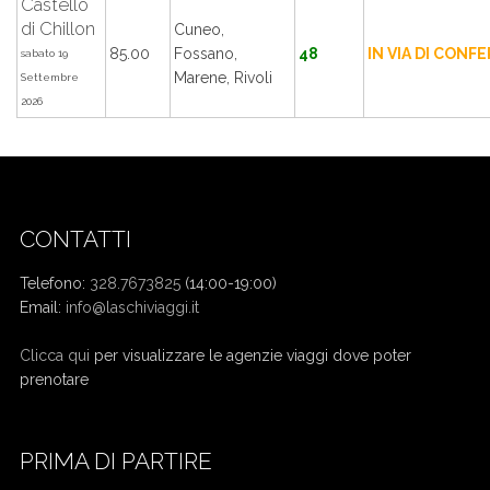
Castello
di Chillon
Cuneo,
85.00
Fossano,
48
IN VIA DI CONF
sabato 19
Marene, Rivoli
Settembre
2026
CONTATTI
Telefono:
328.7673825
(14:00-19:00)
Email:
info@laschiviaggi.it
W7YVJK9
Clicca qui
per visualizzare le agenzie viaggi dove poter
prenotare
PRIMA DI PARTIRE