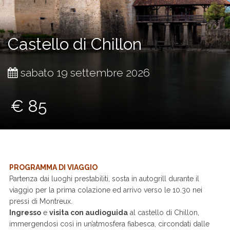
Castello di Chillon
sabato 19 settembre 2026
€ 85
PROGRAMMA DI VIAGGIO
Partenza dai luoghi prestabiliti, sosta in autogrill durante il
viaggio per la prima colazione ed arrivo verso le 10.30 nei
pressi di Montreux.
Ingresso
e
visita con audioguida
al castello di Chillon,
immergendosi così in un’atmosfera fiabesca, circondati dalle