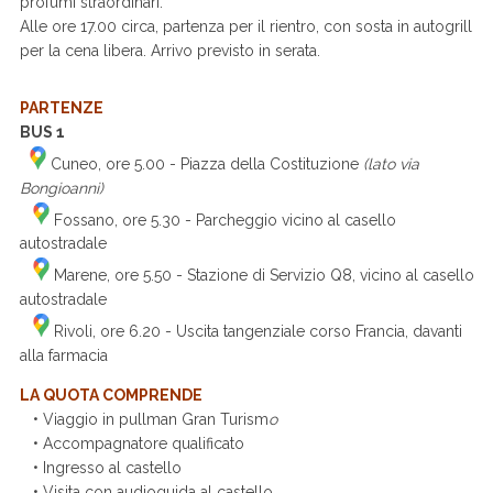
profumi straordinari.
Alle ore 17.00 circa, partenza per il rientro, con sosta in autogrill
per la cena libera. Arrivo previsto in serata.
PARTENZE
BUS 1
Cuneo, ore 5.00 - Piazza della Costituzione
(lato via
Bongioanni)
Fossano, ore 5.30 - Parcheggio vicino al casello
autostradale
Marene, ore 5.50 - Stazione di Servizio Q8, vicino al casello
autostradale
Rivoli, ore 6.20 - Uscita tangenziale corso Francia, davanti
alla farmacia
LA QUOTA COMPRENDE
• Viaggio in pullman Gran Turism
o
• Accompagnatore qualificato
• Ingresso al castello
• Visita con audioguida al castello