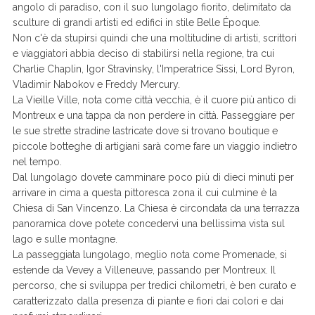
angolo di paradiso, con il suo lungolago fiorito, delimitato da
sculture di grandi artisti ed edifici in stile Belle Époque.
Non c'è da stupirsi quindi che una moltitudine di artisti, scrittori
e viaggiatori abbia deciso di stabilirsi nella regione, tra cui
Charlie Chaplin, Igor Stravinsky, l'Imperatrice Sissi, Lord Byron,
Vladimir Nabokov e Freddy Mercury.
La Vieille Ville, nota come città vecchia, è il cuore più antico di
Montreux e una tappa da non perdere in città. Passeggiare per
le sue strette stradine lastricate dove si trovano boutique e
piccole botteghe di artigiani sarà come fare un viaggio indietro
nel tempo.
Dal lungolago dovete camminare poco più di dieci minuti per
arrivare in cima a questa pittoresca zona il cui culmine è la
Chiesa di San Vincenzo. La Chiesa è circondata da una terrazza
panoramica dove potete concedervi una bellissima vista sul
lago e sulle montagne.
La passeggiata lungolago, meglio nota come Promenade, si
estende da Vevey a Villeneuve, passando per Montreux. Il
percorso, che si sviluppa per tredici chilometri, è ben curato e
caratterizzato dalla presenza di piante e fiori dai colori e dai