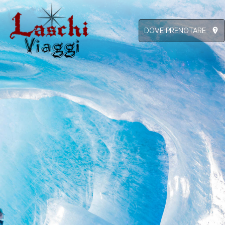
not_listed_location
DOVE PRENOTARE