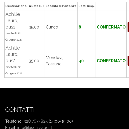
Destinazione
Quota (€)
Località di Partenza
Posti Disp.
Achille
Lauro,
bus1
35.00
Cuneo
8
CONFERMATO
martedì 22
Giugno 2027
Achille
Lauro,
Mondovì,
bus2
35.00
40
CONFERMATO
Fossano
martedì 22
Giugno 2027
CONTATTI
Telefono:
328.7673825
(14:00-19:00)
Email:
info@laschiviaggi.it
W7YVJK9