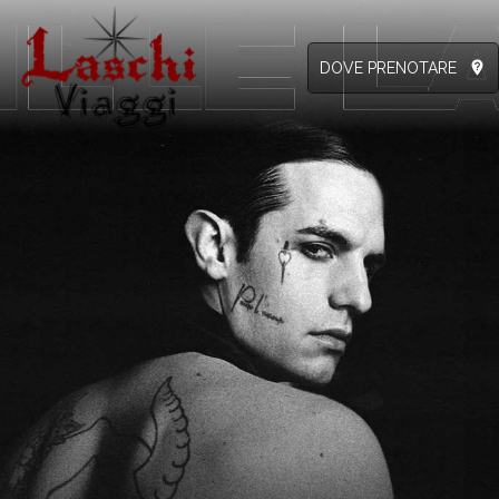
not_listed_location
DOVE PRENOTARE