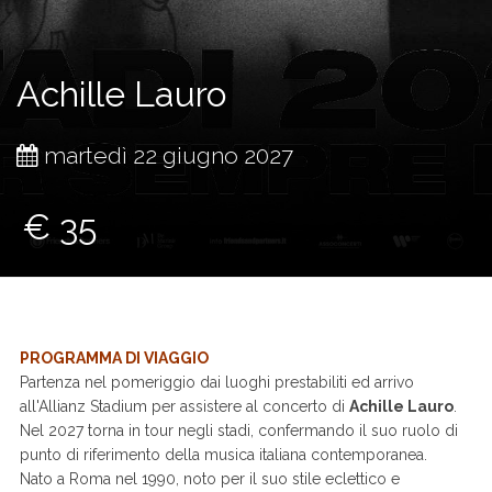
Achille Lauro
martedì 22 giugno 2027
€ 35
PROGRAMMA DI VIAGGIO
Partenza nel pomeriggio dai luoghi prestabiliti ed arrivo
all'Allianz Stadium per assistere al concerto di
Achille Lauro
.
Nel 2027 torna in tour negli stadi, confermando il suo ruolo di
punto di riferimento della musica italiana contemporanea.
Nato a Roma nel 1990, noto per il suo stile eclettico e