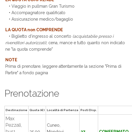
• Viaggio in pullman Gran Turismo
• Accompagnatore qualificato
• Assicurazione medico/bagaglio
LA QUOTA non COMPRENDE
• Biglietto d'ingresso al concerto
(acquistabile presso i
rivenditori autorizzati)
, cena, mance e tutto quanto non indicato
ne "la quota comprende"
NOTE
Prima di prenotare, leggere attentamente la sezione "Prima di
Partire" a fondo pagina
Prenotazione
Destinazione
Quota (€)
Località di Partenza
Posti Disp.
Max
Pezzali,
Cuneo,
bus1
35.00
Mondovì,
27
CONFERMATO