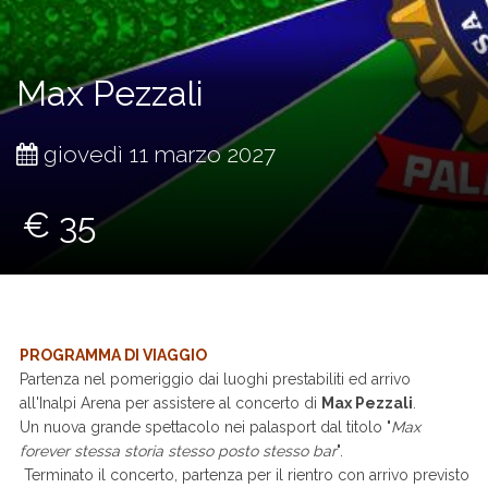
Max Pezzali
giovedì 11 marzo 2027
€ 35
PROGRAMMA DI VIAGGIO
Partenza nel pomeriggio dai luoghi prestabiliti ed arrivo
all'Inalpi Arena per assistere al concerto di
Max Pezzali
.
Un nuova grande spettacolo nei palasport dal titolo "
Max
forever stessa storia stesso posto stesso bar
".
Terminato il concerto, partenza per il rientro con arrivo previsto