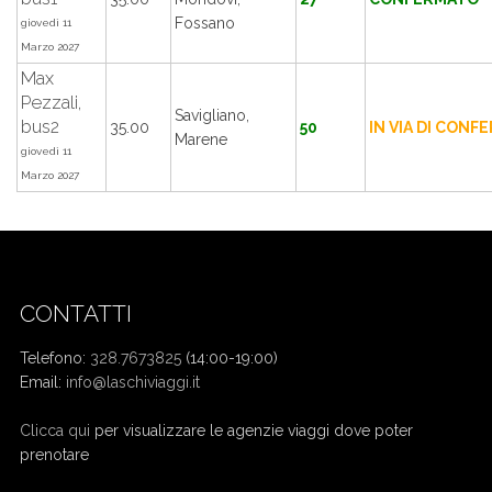
Fossano
giovedì 11
Marzo 2027
Max
Pezzali,
Savigliano,
bus2
35.00
50
IN VIA DI CONF
Marene
giovedì 11
Marzo 2027
CONTATTI
Telefono:
328.7673825
(14:00-19:00)
Email:
info@laschiviaggi.it
W7YVJK9
Clicca qui
per visualizzare le agenzie viaggi dove poter
prenotare