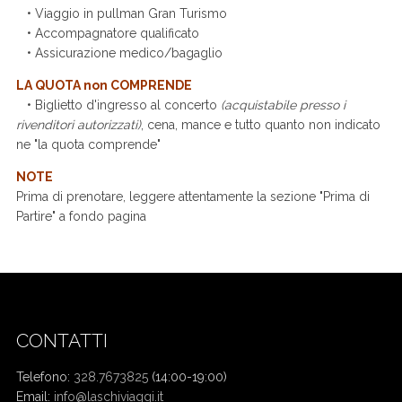
• Viaggio in pullman Gran Turismo
• Accompagnatore qualificato
• Assicurazione medico/bagaglio
LA QUOTA non COMPRENDE
• Biglietto d'ingresso al concerto
(acquistabile presso i
rivenditori autorizzati)
, cena, mance e tutto quanto non indicato
ne "la quota comprende"
NOTE
Prima di prenotare, leggere attentamente la sezione "Prima di
Partire" a fondo pagina
CONTATTI
Telefono:
328.7673825
(14:00-19:00)
Email:
info@laschiviaggi.it
W7YVJK9