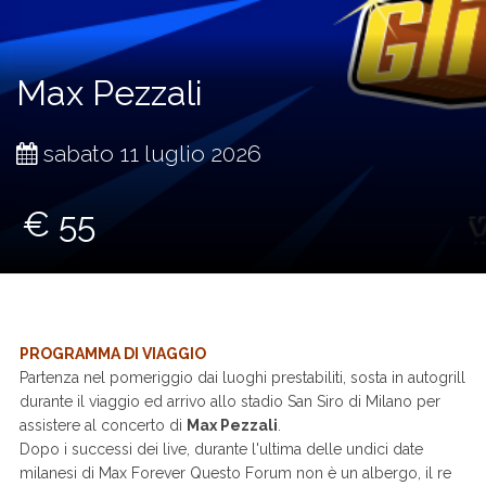
Max Pezzali
sabato 11 luglio 2026
€ 55
PROGRAMMA DI VIAGGIO
Partenza nel pomeriggio dai luoghi prestabiliti, sosta in autogrill
durante il viaggio ed arrivo allo stadio San Siro di Milano per
assistere al concerto di
Max Pezzali
.
Dopo i successi dei live, durante l'ultima delle undici date
milanesi di Max Forever Questo Forum non è un albergo, il re