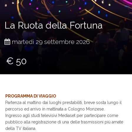
La Ruota della Fortuna
martedì 29 settembre 2026
€ 50
PROGRAMMA DI VIAGGIO
Partenza al mattino dai luoghi prestabiliti, breve sosta lungo il
percorso ed arrivo in mattinata a Cologno Monzese.
Ingresso agli studi televisivi Mediaset per partecipare come
pubblico alla registrazione di una delle trasmissioni più amate
della TV italiana.