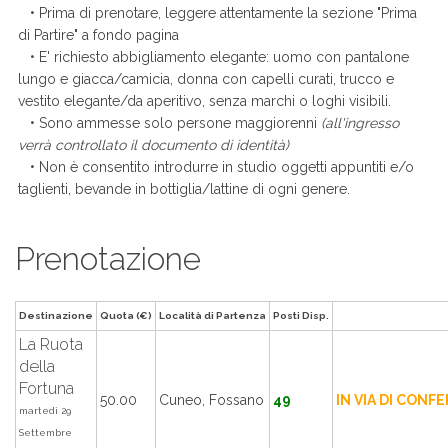
• Prima di prenotare, leggere attentamente la sezione "Prima
di Partire" a fondo pagina
• E' richiesto abbigliamento elegante: uomo con pantalone
lungo e giacca/camicia, donna con capelli curati, trucco e
vestito elegante/da aperitivo, senza marchi o loghi visibili.
• Sono ammesse solo persone maggiorenni
(all'ingresso
verrà controllato il documento di identità)
• Non è consentito introdurre in studio oggetti appuntiti e/o
taglienti, bevande in bottiglia/lattine di ogni genere.
Prenotazione
Destinazione
Quota (€)
Località di Partenza
Posti Disp.
La Ruota
della
Fortuna
50.00
Cuneo, Fossano
49
IN VIA DI CONF
martedì 29
Settembre