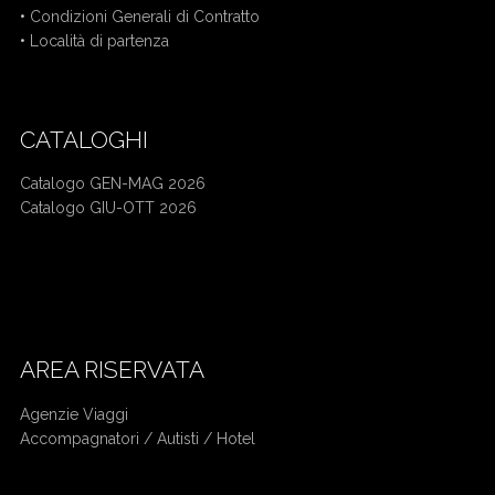
•
Condizioni Generali di Contratto
•
Località di partenza
CATALOGHI
Catalogo GEN-MAG 2026
Catalogo GIU-OTT 2026
Mercatini di Natale bus da Cuneo
Crociera bus da Cuneo
AREA RISERVATA
Agenzie Viaggi
Accompagnatori /
Autisti / Hotel