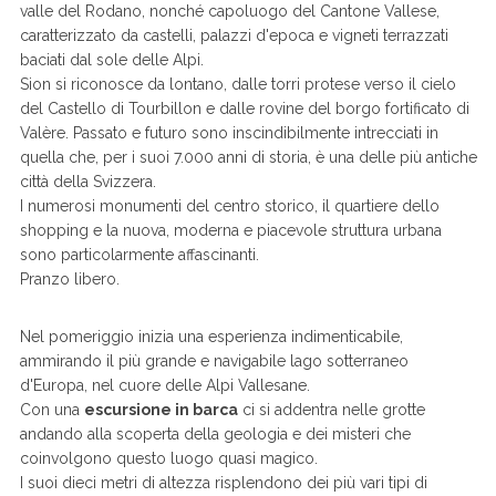
valle del Rodano, nonché capoluogo del Cantone Vallese,
caratterizzato da castelli, palazzi d'epoca e vigneti terrazzati
baciati dal sole delle Alpi.
Sion si riconosce da lontano, dalle torri protese verso il cielo
del Castello di Tourbillon e dalle rovine del borgo fortificato di
Valère. Passato e futuro sono inscindibilmente intrecciati in
quella che, per i suoi 7.000 anni di storia, è una delle più antiche
città della Svizzera.
I numerosi monumenti del centro storico, il quartiere dello
shopping e la nuova, moderna e piacevole struttura urbana
sono particolarmente affascinanti.
Pranzo libero.
Nel pomeriggio inizia una esperienza indimenticabile,
ammirando il più grande e navigabile lago sotterraneo
d'Europa, nel cuore delle Alpi Vallesane.
Con una
escursione in barca
ci si addentra nelle grotte
andando alla scoperta della geologia e dei misteri che
coinvolgono questo luogo quasi magico.
I suoi dieci metri di altezza risplendono dei più vari tipi di