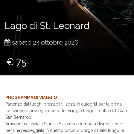
Lago di St. Leonard
sabato 24 ottobre 2026
€ 75
PROGRAMMA DI VIAGGIO
Partenze dai luoghi prestabiliti, sosta in autogrill per la prima
colazione e proseguimento del viaggio lungo il colle del Gran
San Bernardo.
Arrivo in mattinata a Sion, in Svizzera e tempo a disposizione
per una passeggiata in questo piccolo borgo situato lungo la