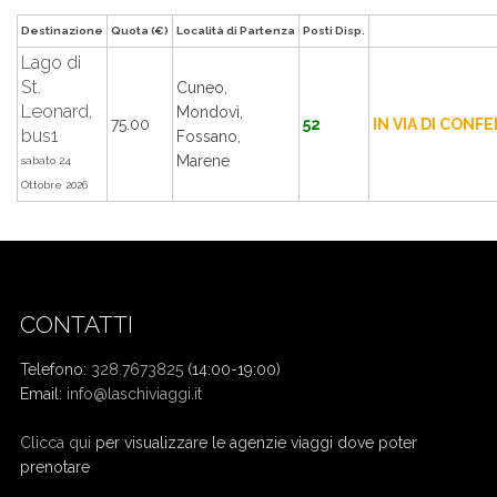
Destinazione
Quota (€)
Località di Partenza
Posti Disp.
Lago di
St.
Cuneo,
Leonard,
Mondovì,
75.00
52
IN VIA DI CONF
bus1
Fossano,
Marene
sabato 24
Ottobre 2026
CONTATTI
Telefono:
328.7673825
(14:00-19:00)
Email:
info@laschiviaggi.it
W7YVJK9
Clicca qui
per visualizzare le agenzie viaggi dove poter
prenotare