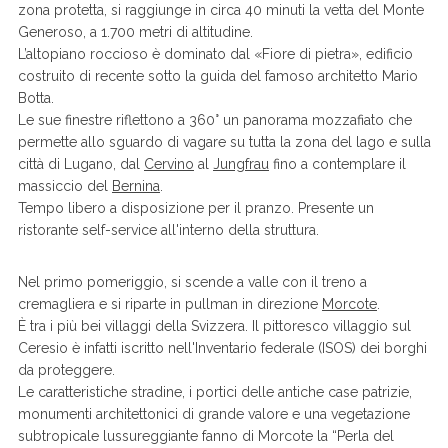
zona protetta, si raggiunge in circa 40 minuti la vetta del Monte
Generoso, a 1.700 metri di altitudine.
L’altopiano roccioso è dominato dal «Fiore di pietra», edificio
costruito di recente sotto la guida del famoso architetto Mario
Botta.
Le sue finestre riflettono a 360° un panorama mozzafiato che
permette allo sguardo di vagare su tutta la zona del lago e sulla
città di Lugano, dal
Cervino
al
Jungfrau
fino a contemplare il
massiccio del
Bernina
.
Tempo libero a disposizione per il pranzo. Presente un
ristorante self-service all'interno della struttura.
Nel primo pomeriggio, si scende a valle con il treno a
cremagliera e si riparte in pullman in direzione
Morcote
.
È tra i più bei villaggi della Svizzera. Il pittoresco villaggio sul
Ceresio è infatti iscritto nell'Inventario federale (ISOS) dei borghi
da proteggere.
Le caratteristiche stradine, i portici delle antiche case patrizie,
monumenti architettonici di grande valore e una vegetazione
subtropicale lussureggiante fanno di Morcote la “Perla del