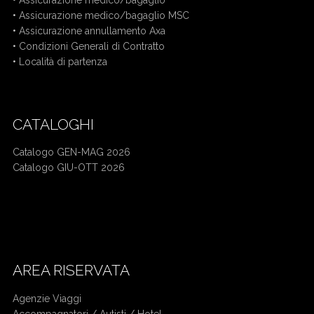
•
Assicurazione medico/bagaglio
•
Assicurazione medico/bagaglio MSC
•
Assicurazione annullamento Axa
•
Condizioni Generali di Contratto
•
Località di partenza
CATALOGHI
Catalogo GEN-MAG 2026
Catalogo GIU-OTT 2026
Mercatini di Natale bus da Cuneo
Crociera bus da Cuneo
AREA RISERVATA
Agenzie Viaggi
Accompagnatori /
Autisti / Hotel