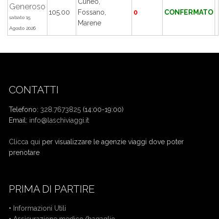
Cuneo,
Generoso
105.00
Fossano,
0
CONFERMATO
sabato 15
Marene
Agosto 2026
CONTATTI
Telefono:
328.7673825
(14:00-19:00)
Email:
info@laschiviaggi.it
W7YVJK9
Clicca qui
per visualizzare le agenzie viaggi dove poter
prenotare
PRIMA DI PARTIRE
•
Informazioni Utili