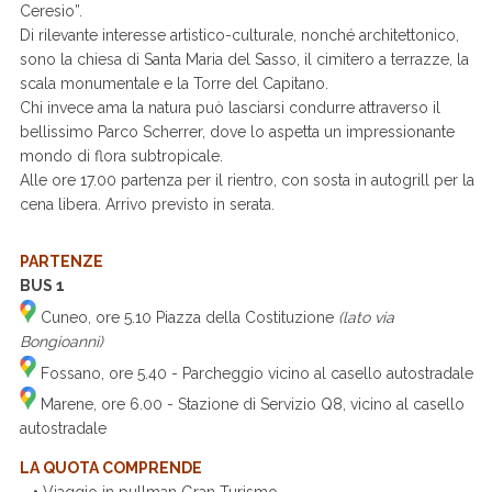
Ceresio”.
Di rilevante interesse artistico-culturale, nonché architettonico,
sono la chiesa di Santa Maria del Sasso, il cimitero a terrazze, la
scala monumentale e la Torre del Capitano.
Chi invece ama la natura può lasciarsi condurre attraverso il
bellissimo Parco Scherrer, dove lo aspetta un impressionante
mondo di flora subtropicale.
Alle ore 17.00 partenza per il rientro, con sosta in autogrill per la
cena libera. Arrivo previsto in serata.
PARTENZE
BUS 1
Cuneo, ore 5.10 Piazza della Costituzione
(lato via
Bongioanni)
Fossano, ore 5.40 - Parcheggio vicino al casello autostradale
Marene, ore 6.00 - Stazione di Servizio Q8, vicino al casello
autostradale
LA QUOTA COMPRENDE
• Viaggio in pullman Gran Turismo