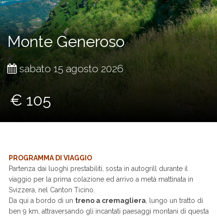
Monte Generoso
sabato 15 agosto 2026
€ 105
PROGRAMMA DI VIAGGIO
Partenza dai luoghi prestabiliti, sosta in autogrill durante il
viaggio per la prima colazione ed arrivo a metà mattinata in
Svizzera, nel Canton Ticino.
Da qui a bordo di un
treno a cremagliera
, lungo un tratto di
ben 9 km, attraversando gli incantati paesaggi montani di questa