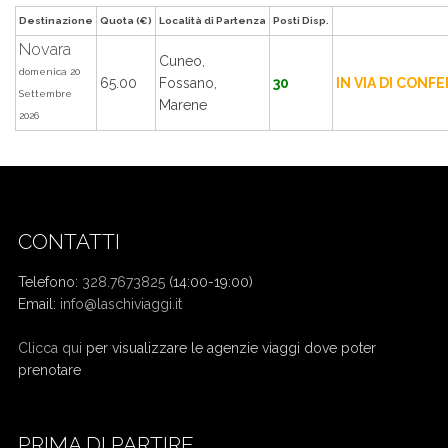
Destinazione
Quota (€)
Località di Partenza
Posti Disp.
Novara
Cuneo,
domenica 20
65.00
Fossano,
30
IN VIA DI CONF
Settembre
Marene
2026
CONTATTI
Telefono:
328.7673825
(14:00-19:00)
Email:
info@laschiviaggi.it
W7YVJK9
Clicca qui
per visualizzare le agenzie viaggi dove poter
prenotare
PRIMA DI PARTIRE