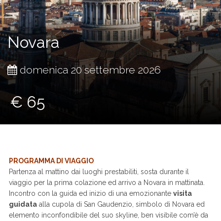
Novara
domenica 20 settembre 2026
€ 65
PROGRAMMA DI VIAGGIO
Partenza al mattino dai luoghi prestabiliti, sosta durante il
viaggio per la prima colazione ed arrivo a Novara in mattinata.
Incontro con la guida ed inizio di una emozionante
visita
guidata
alla cupola di San Gaudenzio, simbolo di Novara ed
elemento inconfondibile del suo skyline, ben visibile com’è da