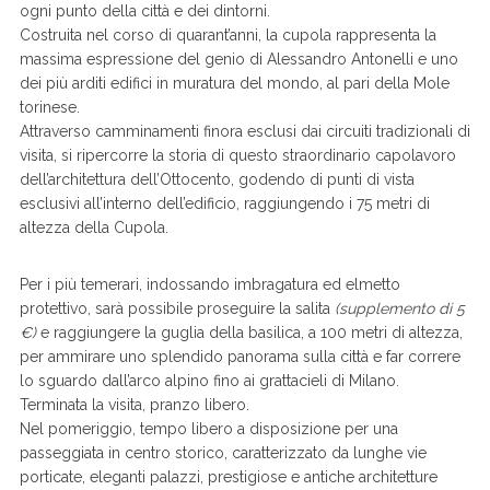
ogni punto della città e dei dintorni.
Costruita nel corso di quarant’anni, la cupola rappresenta la
massima espressione del genio di Alessandro Antonelli e uno
dei più arditi edifici in muratura del mondo, al pari della Mole
torinese.
Attraverso camminamenti finora esclusi dai circuiti tradizionali di
visita, si ripercorre la storia di questo straordinario capolavoro
dell’architettura dell’Ottocento, godendo di punti di vista
esclusivi all’interno dell’edificio, raggiungendo i 75 metri di
altezza della Cupola.
Per i più temerari, indossando imbragatura ed elmetto
protettivo, sarà possibile proseguire la salita
(supplemento di 5
€)
e raggiungere la guglia della basilica, a 100 metri di altezza,
per ammirare uno splendido panorama sulla città e far correre
lo sguardo dall’arco alpino fino ai grattacieli di Milano.
Terminata la visita, pranzo libero.
Nel pomeriggio, tempo libero a disposizione per una
passeggiata in centro storico, caratterizzato da lunghe vie
porticate, eleganti palazzi, prestigiose e antiche architetture