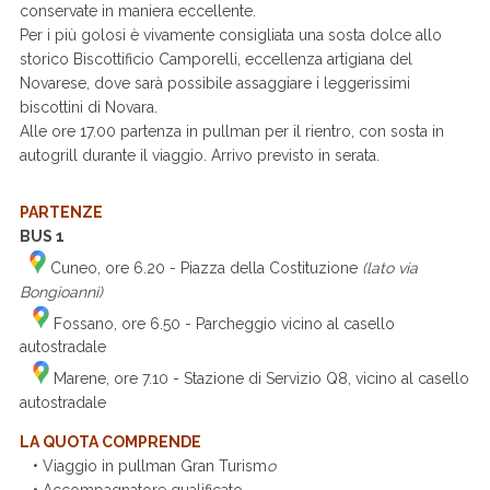
conservate in maniera eccellente.
Per i più golosi è vivamente consigliata una sosta dolce allo
storico Biscottificio Camporelli, eccellenza artigiana del
Novarese, dove sarà possibile assaggiare i leggerissimi
biscottini di Novara.
Alle ore 17.00 partenza in pullman per il rientro, con sosta in
autogrill durante il viaggio. Arrivo previsto in serata.
PARTENZE
BUS 1
Cuneo, ore 6.20 - Piazza della Costituzione
(lato via
Bongioanni)
Fossano, ore 6.50 - Parcheggio vicino al casello
autostradale
Marene, ore 7.10 - Stazione di Servizio Q8, vicino al casello
autostradale
LA QUOTA COMPRENDE
• Viaggio in pullman Gran Turism
o
• Accompagnatore qualificato