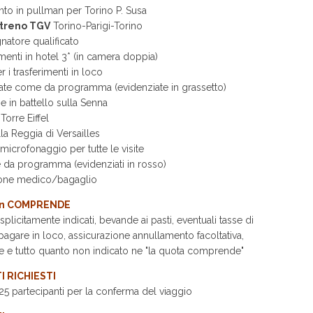
o in pullman per Torino P. Susa
treno TGV
Torino-Parigi-Torino
tore qualificato
nti in hotel 3* (in camera doppia)
i trasferimenti in loco
ate come da programma (evidenziate in grassetto)
in battello sulla Senna
Torre Eiffel
a Reggia di Versailles
icrofonaggio per tutte le visite
da programma (evidenziati in rosso)
one medico/bagaglio
on COMPRENDE
licitamente indicati, bevande ai pasti, eventuali tasse di
agare in loco, assicurazione annullamento facoltativa,
e e tutto quanto non indicato ne "la quota comprende"
I RICHIESTI
 partecipanti per la conferma del viaggio