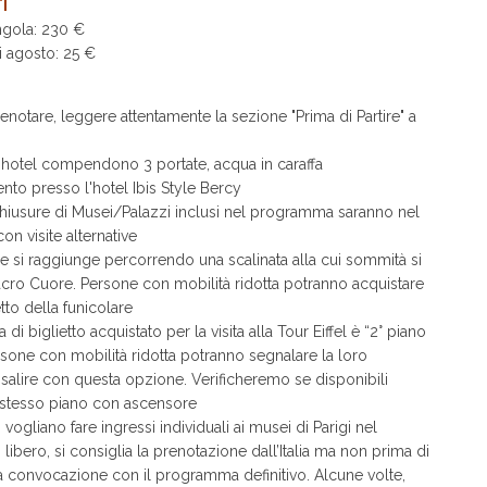
I
gola: 230 €
 agosto: 25 €
notare, leggere attentamente la sezione "Prima di Partire" a
hotel compendono 3 portate, acqua in caraffa
o presso l'hotel Ibis Style Bercy
iusure di Musei/Palazzi inclusi nel programma saranno nel
con visite alternative
si raggiunge percorrendo una scalinata alla cui sommità si
acro Cuore. Persone con mobilità ridotta potranno acquistare
etto della funicolare
di biglietto acquistato per la visita alla Tour Eiffel è “2° piano
rsone con mobilità ridotta potranno segnalare la loro
a salire con questa opzione. Verificheremo se disponibili
lo stesso piano con ascensore
ogliano fare ingressi individuali ai musei di Parigi nel
ibero, si consiglia la prenotazione dall’Italia ma non prima di
la convocazione con il programma definitivo. Alcune volte,