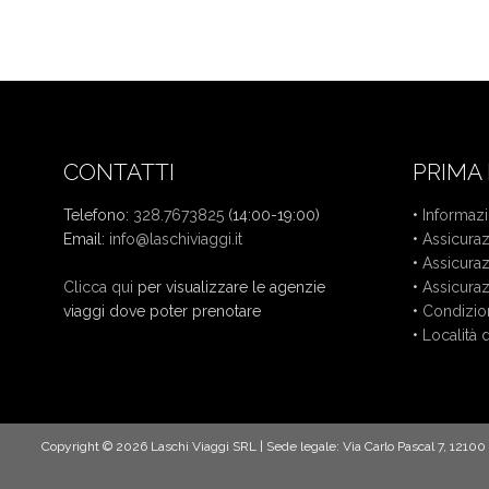
CONTATTI
PRIMA 
Telefono:
328.7673825
(14:00-19:00)
•
Informazio
Email:
info@laschiviaggi.it
W7YVJK9
•
Assicura
•
Assicura
Clicca qui
per visualizzare le agenzie
•
Assicura
viaggi dove poter prenotare
•
Condizion
•
Località 
Copyright © 2026 Laschi Viaggi SRL | Sede legale: Via Carlo Pascal 7, 1210