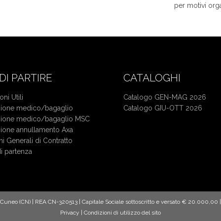
per motivi orga
DI PARTIRE
CATALOGHI
ni Utili
Catalogo GEN-MAG 2026
zione medico/bagaglio
Catalogo GIU-OTT 2026
zione medico/bagaglio MSC
Mercatini di Natale bus da Cu
zione annullamento Axa
Crociera bus da Cuneo
i Generali di Contratto
di partenza
0 Cuneo (CN) | REA CN-320513 | Capitale Sociale sottoscritto e versato € 20.000,
Privacy
|
Condizioni di utilizzo del sito