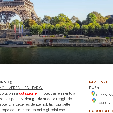
ORNO 3
PARTENZE
IGI - VERSAILLES - PARIGI
BUS 1
po la prima
colazione
in hotel trasferimento a
Cuneo, ore
sailles per la
visita guidata
della reggia del
Fossano, o
sole, una delle residenze nobiliari più belle
uropa con immensi saloni e giardini che
LA QUOTA C