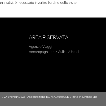
nizzativi, è necessario invertire l’ordine delle visite
AREA RISERVATA
Agenzie Viaggi
Accompagnatori /
Autisti / Hotel
neo
00 | P.IVA 03858130044 | Assicurazione RC nr. OX00041422 Revo Insurance Spa