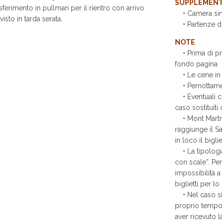
SUPPLEMENT
sferimento in pullman per il rientro con arrivo
• Camera sin
visto in tarda serata.
• Partenze di
NOTE
• Prima di pre
fondo pagina
• Le cene in 
• Pernottament
• Eventuali ch
caso sostituiti 
• Mont Martre 
raggiunge il S
in loco il bigli
• La tipologia 
con scale”. Pe
impossibilità 
biglietti per 
• Nel caso si v
proprio tempo l
aver ricevuto 