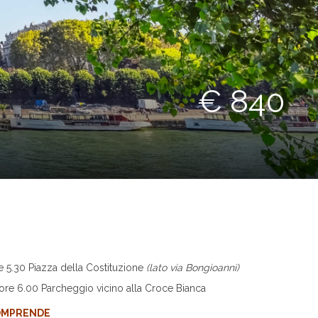
€ 840
 5.30 Piazza della Costituzione
(lato via Bongioanni)
re 6.00 Parcheggio vicino alla Croce Bianca
OMPRENDE