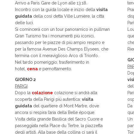
Arrivo a Paris Gare de Lyon alle 13:18.
ten
Incontro con la guida locale e inizio della
visita
Pra
guidata
della così detta Ville Lumière, la città
dis
delle luci.
Par
Si comincerà con un tour panoramico in pullman
Lou
Gran Turismo tra i monumenti più iconici,
que
passando per le piazze di più ampio respiro e
che
per la famosa Avenue Des Champs Elysees, che
Rie
termina con il meraviglioso Arco di Trionfo.
GI
Nel tardo pomeriggio, trasferimento in
PA
hotel,
cena
e pernottamento.
Do
GIORNO 2
vis
PARIGI
del
Dopo la
colazione
colazione si andrà alla
Par
scoperta della Parigi più autentica:
visita
osp
guidata
del quartiere di Mont Martre, dove
Da 
ancora si respira l’aria della Belle époque.
qua
Visita della grande Basilica del Sacro Cuore e
Un 
passeggiata nella Place du Tertre, la piazzetta
par
degli artisti. Alla base della collina ci sarà il
Tor