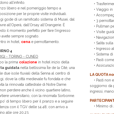
dono all’infinito.
• Trasferiment
nzo libero e nel pomeriggio tempo a
• Viaggio in
posizione per le proprie visite individuali.
• Accompagna
igi gode di un ramificato sistema di Musei, dal
• 3 pernottame
vre all’Operà, dall’Orsay all’Orangerie. È
• Pullman per 
sto il momento perfetto per fare l’ingresso
• Visite guid
 avete sempre sognato.
• Navigazione 
ntro in hotel,
cena
e pernottamento.
• Salita sulla 
• Ingresso all
ORNO 4
• Sistema di m
RIGI - TORINO - CUNEO
• Pasti come 
po la prima
colazione
in hotel inizio della
• Assicurazi
ita guidata
nella bellissima Île de la Cité, una
le due isole fluviali della Senna al centro di
LA QUOTA n
igi, dove la città medievale fu fondata e che
• Pasti non esp
ita la rinnovata cattedrale di Notre Dame.
soggiorno da p
non perdere anche il vicino quartiere latino,
ingressi, manc
rtiere universitario, con la rinomata Sorbonne.
PARTECIPANT
po’ di tempo libero per il pranzo e a seguire
• Minimo di 25
tenza con il TGV delle 14.48, con arrivo a
ino alle ore 20.23.