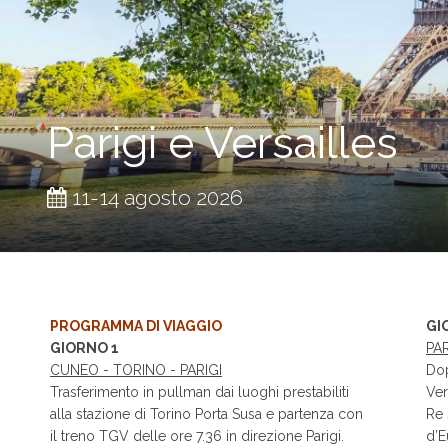
Parigi e Versailles
11-14 agosto 2026
PROGRAMMA DI VIAGGIO
GI
GIORNO 1
PAR
CUNEO - TORINO - PARIGI
Do
Trasferimento in pullman dai luoghi prestabiliti
Ver
alla stazione di Torino Porta Susa e partenza con
Re 
il treno TGV delle ore 7.36 in direzione Parigi.
d’E