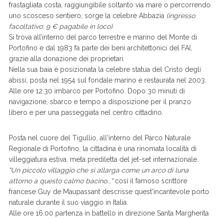
frastagliata costa, raggiungibile soltanto via mare o percorrendo
uno scosceso sentiero, sorge la celebre Abbazia
(ingresso
facoltativo: 9 € pagabile in loco)
.
Si trova all’interno del parco terrestre e marino del Monte di
Portofino e dal 1983 fa parte dei beni architettonici del FAI,
grazie alla donazione dei proprietari.
Nella sua baia è posizionata la celebre statua del Cristo degli
abissi, posta nel 1954 sul fondale marino e restaurata nel 2003.
Alle ore 12.30 imbarco per Portofino. Dopo 30 minuti di
navigazione, sbarco e tempo a disposizione per il pranzo
libero e per una passeggiata nel centro cittadino.
Posta nel cuore del Tigullio, all'interno del Parco Naturale
Regionale di Portofino, la cittadina è una rinomata località di
villeggiatura estiva, meta prediletta del jet-set internazionale.
"Un piccolo villaggio che si allarga come un arco di luna
attorno a questo calmo bacino..."
così il famoso scrittore
francese Guy de Maupassant descrisse quest'incantevole porto
naturale durante il suo viaggio in Italia.
Alle ore 16.00 partenza in battello in direzione Santa Margherita