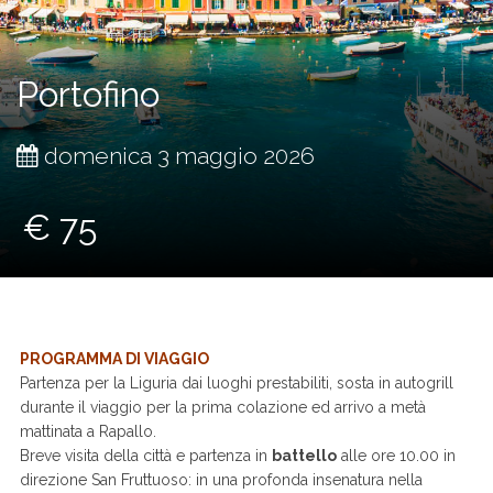
Portofino
domenica 3 maggio 2026
€ 75
PROGRAMMA DI VIAGGIO
Partenza per la Liguria dai luoghi prestabiliti, sosta in autogrill
durante il viaggio per la prima colazione ed arrivo a metà
mattinata a Rapallo.
Breve visita della città e partenza in
battello
alle ore 10.00 in
direzione San Fruttuoso: in una profonda insenatura nella