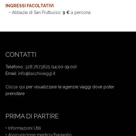
INGRESSI FACOLTATIVI
• Abbazia di San Fruttuoso:
9 €
a persona
CONTATTI
Telefono:
328.7673825
(14:00-19:00)
Email:
info@laschiviaggi.it
W7YVJK9
Clicca qui
per visualizzare le agenzie viaggi dove poter
prenotare
PRIMA DI PARTIRE
•
Informazioni Utili
•
Assicurazione medico/bagaglio