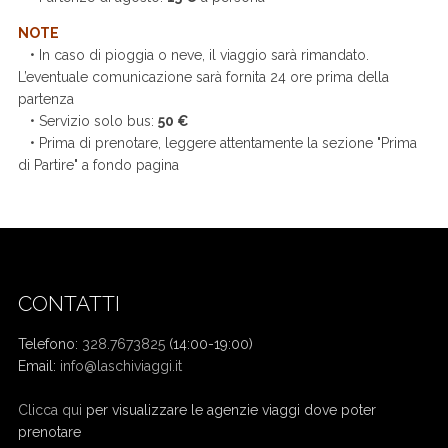
NOTE
• In caso di pioggia o neve, il viaggio sarà rimandato.
L’eventuale comunicazione sarà fornita 24 ore prima della
partenza
• Servizio solo bus:
50 €
• Prima di prenotare, leggere attentamente la sezione "Prima
di Partire" a fondo pagina
CONTATTI
Telefono:
328.7673825
(14:00-19:00)
Email:
info@laschiviaggi.it
W7YVJK9
Clicca qui
per visualizzare le agenzie viaggi dove poter
prenotare