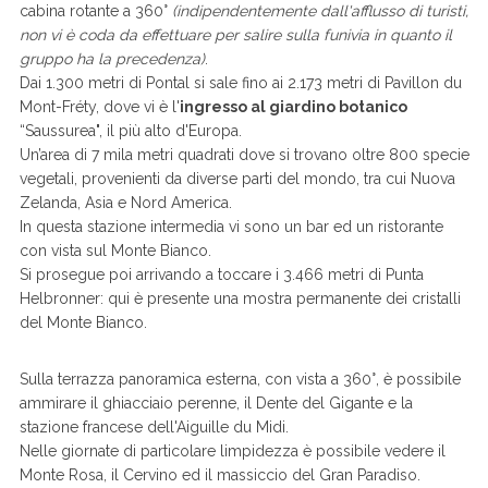
cabina rotante a 360°
(indipendentemente dall'afflusso di turisti,
non vi è coda da effettuare per salire sulla funivia in quanto il
gruppo ha la precedenza)
.
Dai 1.300 metri di Pontal si sale fino ai 2.173 metri di Pavillon du
Mont-Fréty, dove vi è l'
ingresso al giardino botanico
“Saussurea", il più alto d'Europa.
Un’area di 7 mila metri quadrati dove si trovano oltre 800 specie
vegetali, provenienti da diverse parti del mondo, tra cui Nuova
Zelanda, Asia e Nord America.
In questa stazione intermedia vi sono un bar ed un ristorante
con vista sul Monte Bianco.
Si prosegue poi arrivando a toccare i 3.466 metri di Punta
Helbronner: qui è presente una mostra permanente dei cristalli
del Monte Bianco.
Sulla terrazza panoramica esterna, con vista a 360°, è possibile
ammirare il ghiacciaio perenne, il Dente del Gigante e la
stazione francese dell'Aiguille du Midi.
Nelle giornate di particolare limpidezza è possibile vedere il
Monte Rosa, il Cervino ed il massiccio del Gran Paradiso.