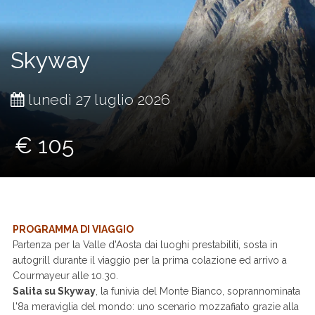
Skyway
lunedì 27 luglio 2026
€ 105
PROGRAMMA DI VIAGGIO
Partenza per la Valle d'Aosta dai luoghi prestabiliti, sosta in
autogrill durante il viaggio per la prima colazione ed arrivo a
Courmayeur alle 10.30.
Salita su Skyway
, la funivia del Monte Bianco, soprannominata
l'8a meraviglia del mondo: uno scenario mozzafiato grazie alla