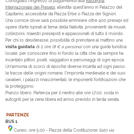
Consigliato l’ingresso
(a pagamento)
alla
Rassegna
Internazionale dei Presepi
, allestita quest'anno in Palazzo del
Capitanio, accessibile da Piazza Erbe o Piazza dei Signori.
Una cornice dove sarà possibile ammirare oltre 400 presepi ed
opere d’arte ispirati al tema della Natività, provenienti da musei,
collezioni, maestri presepisti e appassionati di tutto il mondo.
Per chi lo desiderasse, possibilità di prenotare al mattino una
visita guidata
di 2 ore
(8 € a persona)
con una guida turistica
locale, per conoscere fino in fondo la città che da sempre ha
incantato pittori, poeti, viaggiatori e personaggi di ogni epoca.
Un'armonia di scorci di epoche diverse incanta ad ogni passo:
le tracce delle origini romane, l'impronta medievale e dei suoi
cavalieri, i palazzi rinascimentali, le imponenti fortificazioni che
la proteggono.
Pranzo libero. Partenza per il rientro alle ore 17.00; sosta in
autogrill per la cena libera ed arrivo previsto in tarda serata.
PARTENZE
BUS 1
Cuneo, ore 5.00 - Piazza della Costituzione
(lato via