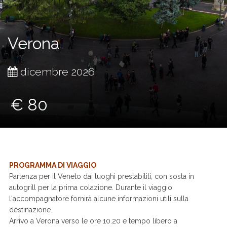
Verona
dicembre 2026
€ 80
PROGRAMMA DI VIAGGIO
Partenza per il Veneto dai luoghi prestabiliti, con sosta in
autogrill per la prima colazione. Durante il viaggio
l'accompagnatore fornirà alcune informazioni utili sulla
destinazione.
Arrivo a Verona verso le ore 10.20 e tempo libero a