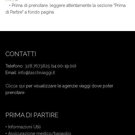
• Prima di prenotare, leggere attentamente la sezione "Prima
di Partire" a fondo pagina
CONTATTI
Telefono:
328.7673825
(14:00-19:00)
Email:
info@laschiviaggi.it
W7YVJK9
Clicca qui
per visualizzare le agenzie viaggi dove poter
prenotare
PRIMA DI PARTIRE
•
Informazioni Utili
•
Assicurazione medico/bagaglio