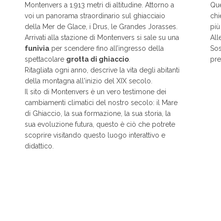
Montenvers a 1.913 metri di altitudine. Attorno a
Que
voi un panorama straordinario sul ghiacciaio
chi
della Mer de Glace, i Drus, le Grandes Jorasses.
più
Arrivati alla stazione di Montenvers si sale su una
All
funivia
per scendere fino all’ingresso della
Sos
spettacolare
grotta di ghiaccio
.
pre
Ritagliata ogni anno, descrive la vita degli abitanti
della montagna all'inizio del XIX secolo.
Il sito di Montenvers è un vero testimone dei
cambiamenti climatici del nostro secolo: il Mare
di Ghiaccio, la sua formazione, la sua storia, la
sua evoluzione futura, questo è ciò che potrete
scoprire visitando questo luogo interattivo e
didattico.