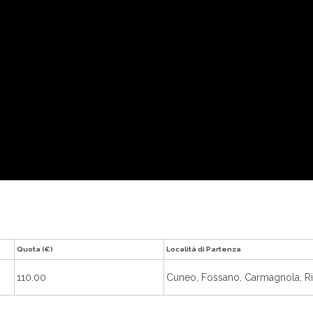
Quota (€)
Località di Partenza
110.00
Cuneo, Fossano, Carmagnola, Ri