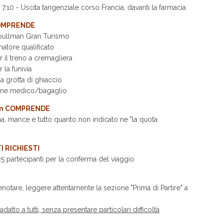
 7.10 - Uscita tangenziale corso Francia, davanti la farmacia
OMPRENDE
pullman Gran Turismo
ore qualificato
r il treno a cremagliera
 la funivia
a grotta di ghiaccio
one medico/bagaglio
on COMPRENDE
, mance e tutto quanto non indicato ne "la quota
I RICHIESTI
 partecipanti per la conferma del viaggio
notare, leggere attentamente la sezione "Prima di Partire" a
 adatto a tutti, senza presentare particolari difficoltà