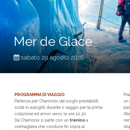
Mer de Glace
sabato 29 agosto 2026
PROGRAMMA DI VIAGGIO
Pra
Partenza per Chamonix dai luoghi prestabiliti,
un 
sosta in autogrill durante il viaggio per la prima
pas
colazione ed arrivo verso le ore 10.30.
All
Da Chamonix si parte con un
trenino
a
rie
cremagliera che conduce fin sopra al
dis