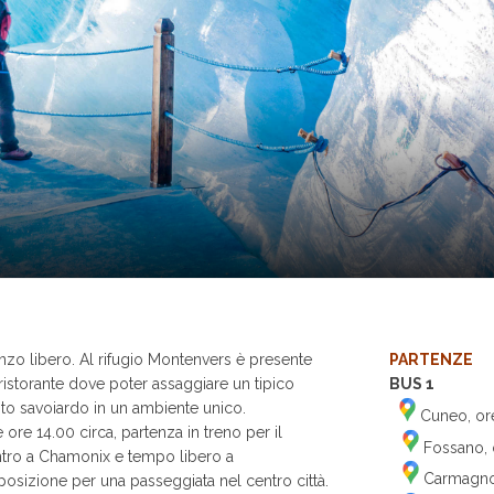
nzo libero. Al rifugio Montenvers è presente
PARTENZE
ristorante dove poter assaggiare un tipico
BUS 1
to savoiardo in un ambiente unico.
Cuneo, ore
e ore 14.00 circa, partenza in treno per il
Fossano, o
ntro a Chamonix e tempo libero a
Carmagnol
posizione per una passeggiata nel centro città.