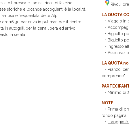
sta pittoresca cittadina, ricca di fascino,
Rivoli, ore
ese storiche e locande accoglienti è la località
LA QUOTA C
 famosa e frequentata delle Alpi.
• Viaggio in 
e ore 16.30 partenza in pullman per il rientro.
• Accompagnat
ta in autogrill per la cena libera ed arrivo
• Biglietto pe
visto in serata.
• Biglietto per
• Ingresso all
• Assicurazi
LA QUOTA n
• Pranzo, cena
comprende"
PARTECIPANT
• Minimo di 25
NOTE
• Prima di pre
fondo pagina
•
Il viaggio è